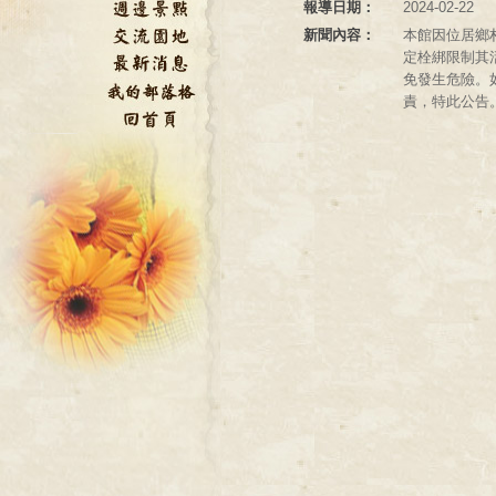
報導日期：
2024-02-22
新聞內容：
本館因位居鄉
定栓綁限制其
免發生危險。
責，特此公告