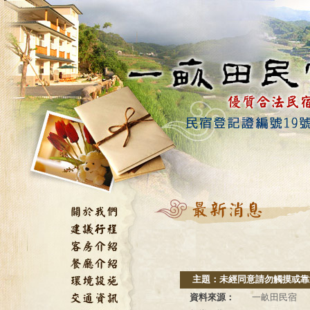
主題：
未經同意請勿觸摸或靠
資料來源：
一畝田民宿